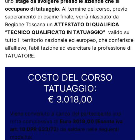
uno
stage da svolgere presso le aziende che si
occupano di tatuaggio
. Al termine del corso, previo
superamento di esame finale, verrà rilasciato da
Regione Toscana un
ATTESTATO DI QUALIFICA
“TECNICO QUALIFICATO IN TATUAGGIO”
valido su
tutto il territorio nazionale ed europeo, che conferisce
all’allievo, l’abilitazione ad esercitare la professione di
TATUATORE.
COSTO DEL CORSO
TATUAGGIO:
€ 3.018,00
Viene convenuto a carico del partecipante una
retta complessiva di
Euro 3018,00 (Esente iva
art. 10 DPR 633/72
) da saldare nelle seguenti
modalità: