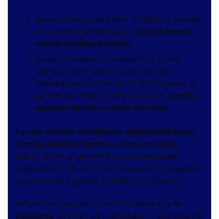
quota iniziale, pari a euro 298,00, da versare
al momento dell’iscrizione
esclusivamente
tramite bonifico bancario
quota rimanente da versare in n. 8 rate
mensili di euro 340,00 ciascuna, con
scadenza entro il giorno 10 di ogni mese, a
partire dal mese di inizio del corso,
tramite
addebito diretto su conto corrente
Le rate saranno corrisposte obbligatoriamente
tramite addebito diretto su conto corrente
(SDD), al fine di garantire la tracciabilità dei
pagamenti. A tal fine, il partecipante si impegna a
sottoscrivere apposito mandato di addebito.
Incluso nel costo del corso ogni allievo ha
in
dotazione
un kit ad uso personale, in aula saranno